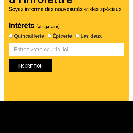
Soyez informé des nouveautés et des spéciaux
Intérêts
(obligatoire)
Quincaillerie
Épicerie
Les deux