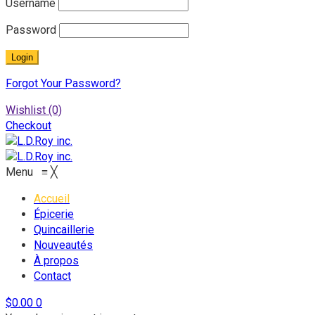
Username
Password
Forgot Your Password?
Wishlist
(0)
Checkout
Menu
≡
╳
Accueil
Épicerie
Quincaillerie
Nouveautés
À propos
Contact
$
0.00
0