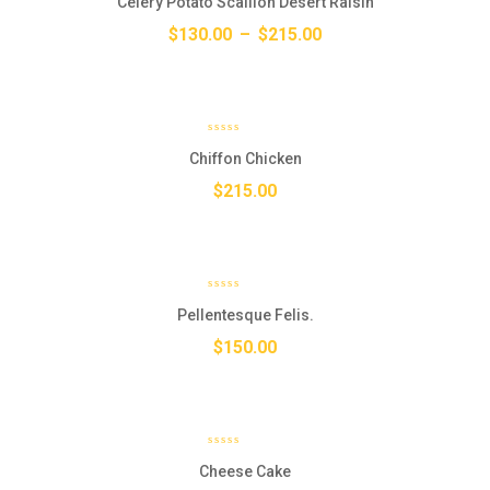
Celery Potato Scallion Desert Raisin
$
130.00
–
$
215.00
Chiffon Chicken
$
215.00
Pellentesque Felis.
$
150.00
Cheese Cake